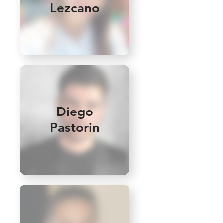
Lezcano
Diego
Pastorin