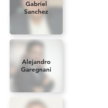
Gabriel
Sanchez
Alejandro
Garegnani